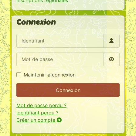
Inscriptions régionales
Connexion
Identifiant
Mot de passe
Afficher l
Maintenir la connexion
Connexion
Mot de passe perdu ?
Identifiant perdu ?
Créer un compte