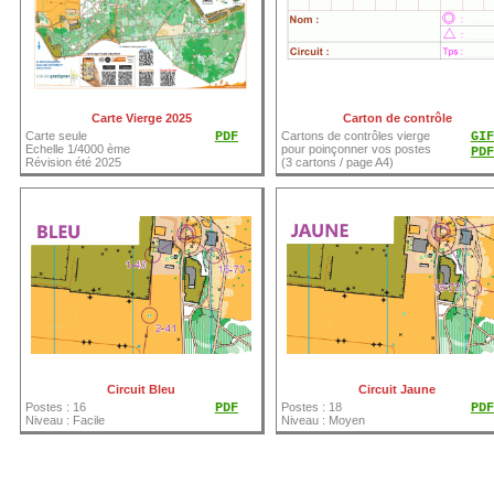
Carte Vierge 2025
Carton de contrôle
Carte seule
PDF
Cartons de contrôles vierge
GIF
Echelle 1/4000 ème
pour poinçonner vos postes
PDF
Révision été 2025
(3 cartons / page A4)
Circuit Bleu
Circuit Jaune
Postes : 16
PDF
Postes : 18
PDF
Niveau : Facile
Niveau : Moyen