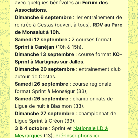
avec quelques bénévoles au
Forum des
Associations
.
Dimanche 6 septembre
: 1er entraînement de
rentrée à Cestas (ouvert à tous).
RDV au Parc
de Monsalut à 10h
.
Samedi 12 septembre
: 2 courses format
Sprint à Canéjan
(10h & 15h).
Dimanche 13 septembre
: course format
KO-
Sprint à Martignas sur Jalles
.
Dimanche 20 septembre
: entraînement club
autour de Cestas.
Samedi 26 septembre
: course régionale
format Sprint à Monségur (33),
Samedi 26 septembre
: championnats de
Ligue de nuit à Blasimon (33).
Dimanche 27 septembre
: championnat de
Ligue Sprint à Créon (33).
3 & 4 octobre
: Sprint et
Nationale LD à
Meyrargues
(13).
Pré-Inscriptions ici